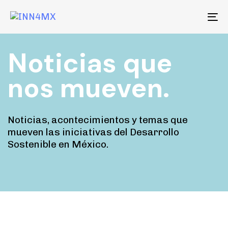
Skip
Skip
to
To
links
primary
na
navigation
Noticias que
Skip
to
nos mueven.
content
Noticias, acontecimientos y temas que
mueven las iniciativas del Desarrollo
Sostenible en México.